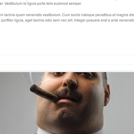
er. Vestibulum id ligula porta felis euismod semper.
 lacinia quam venenatis vestibulum. Cum sociis natoque penatibus et magnis dis p
porttitor ligula, eget lacinia odio sem nec elit. Integer posuere erat a ante venenati