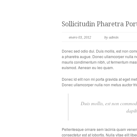
Sollicitudin Pharetra Por
enero 03, 2012
by admin
Donec sed odio dui. Duis mollis, est non commod
a pharetra augue. Donec ullamcorper nulla non
mauris condimentum nibh, ut fermentum massa 
euismod. Aenean eu leo quam.
Donec id elit non mi porta gravida at eget me
Donec ullamcorper nulla non metus auctor frin
Duis mollis, est non commodo l
dapib
Pellentesque ornare sem lacinia quam venena
consectetur est at lobortis. Nulla vitae elit l