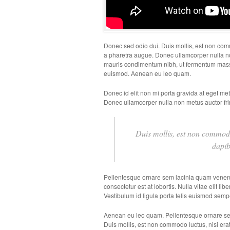
Donec sed odio dui. Duis mollis, est non commod
a pharetra augue. Donec ullamcorper nulla non
mauris condimentum nibh, ut fermentum massa 
euismod. Aenean eu leo quam.
Donec id elit non mi porta gravida at eget me
Donec ullamcorper nulla non metus auctor frin
Duis mollis, est non commodo l
dapib
Pellentesque ornare sem lacinia quam venena
consectetur est at lobortis. Nulla vitae elit l
Vestibulum id ligula porta felis euismod semp
Aenean eu leo quam. Pellentesque ornare sem
Duis mollis, est non commodo luctus, nisi erat 