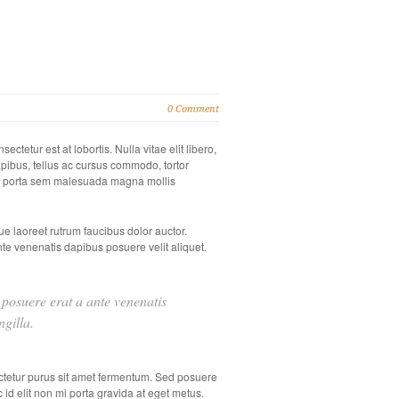
0 Comment
ctetur est at lobortis. Nulla vitae elit libero,
apibus, tellus ac cursus commodo, tortor
iam porta sem malesuada magna mollis
e laoreet rutrum faucibus dolor auctor.
nte venenatis dapibus posuere velit aliquet.
r posuere erat a ante venenatis
gilla.
ctetur purus sit amet fermentum. Sed posuere
c id elit non mi porta gravida at eget metus.