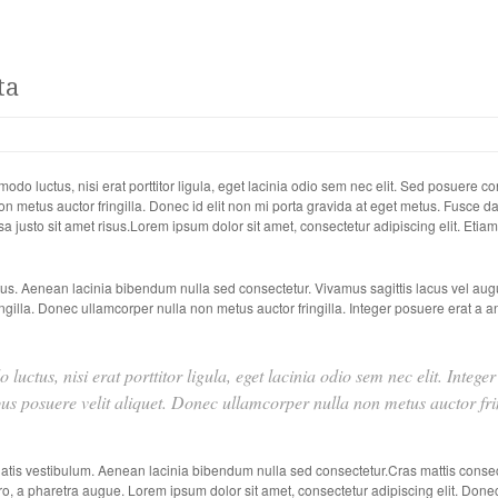
ta
o luctus, nisi erat porttitor ligula, eget lacinia odio sem nec elit. Sed posuere conse
 metus auctor fringilla. Donec id elit non mi porta gravida at eget metus. Fusce d
justo sit amet risus.Lorem ipsum dolor sit amet, consectetur adipiscing elit. Et
tus. Aenean lacinia bibendum nulla sed consectetur. Vivamus sagittis lacus vel augu
gilla. Donec ullamcorper nulla non metus auctor fringilla. Integer posuere erat a a
uctus, nisi erat porttitor ligula, eget lacinia odio sem nec elit. Intege
us posuere velit aliquet. Donec ullamcorper nulla non metus auctor frin
tis vestibulum. Aenean lacinia bibendum nulla sed consectetur.Cras mattis conse
ibero, a pharetra augue. Lorem ipsum dolor sit amet, consectetur adipiscing elit. Done