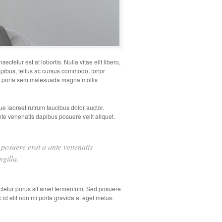
ctetur est at lobortis. Nulla vitae elit libero,
apibus, tellus ac cursus commodo, tortor
iam porta sem malesuada magna mollis
e laoreet rutrum faucibus dolor auctor.
nte venenatis dapibus posuere velit aliquet.
r posuere erat a ante venenatis
gilla.
ctetur purus sit amet fermentum. Sed posuere
c id elit non mi porta gravida at eget metus.