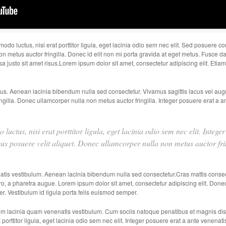
o luctus, nisi erat porttitor ligula, eget lacinia odio sem nec elit. Sed posuere conse
 metus auctor fringilla. Donec id elit non mi porta gravida at eget metus. Fusce d
justo sit amet risus.Lorem ipsum dolor sit amet, consectetur adipiscing elit. Et
tus. Aenean lacinia bibendum nulla sed consectetur. Vivamus sagittis lacus vel augu
gilla. Donec ullamcorper nulla non metus auctor fringilla. Integer posuere erat a a
uctus, nisi erat porttitor ligula, eget lacinia odio sem nec elit. Intege
us posuere velit aliquet. Donec ullamcorper nulla non metus auctor frin
tis vestibulum. Aenean lacinia bibendum nulla sed consectetur.Cras mattis conse
ibero, a pharetra augue. Lorem ipsum dolor sit amet, consectetur adipiscing elit. Done
er. Vestibulum id ligula porta felis euismod semper.
 lacinia quam venenatis vestibulum. Cum sociis natoque penatibus et magnis dis p
porttitor ligula, eget lacinia odio sem nec elit. Integer posuere erat a ante venenati