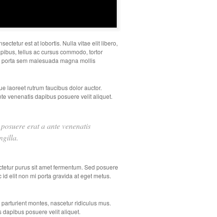
ctetur est at lobortis. Nulla vitae elit libero,
apibus, tellus ac cursus commodo, tortor
iam porta sem malesuada magna mollis
e laoreet rutrum faucibus dolor auctor.
nte venenatis dapibus posuere velit aliquet.
r posuere erat a ante venenatis
gilla.
ctetur purus sit amet fermentum. Sed posuere
c id elit non mi porta gravida at eget metus.
arturient montes, nascetur ridiculus mus.
s dapibus posuere velit aliquet.