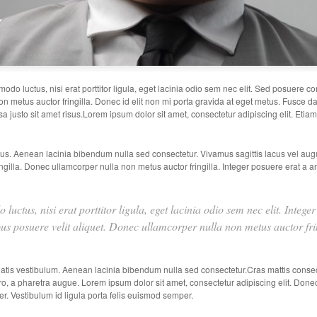
o luctus, nisi erat porttitor ligula, eget lacinia odio sem nec elit. Sed posuere conse
 metus auctor fringilla. Donec id elit non mi porta gravida at eget metus. Fusce d
justo sit amet risus.Lorem ipsum dolor sit amet, consectetur adipiscing elit. Et
tus. Aenean lacinia bibendum nulla sed consectetur. Vivamus sagittis lacus vel augu
gilla. Donec ullamcorper nulla non metus auctor fringilla. Integer posuere erat a a
uctus, nisi erat porttitor ligula, eget lacinia odio sem nec elit. Intege
us posuere velit aliquet. Donec ullamcorper nulla non metus auctor frin
tis vestibulum. Aenean lacinia bibendum nulla sed consectetur.Cras mattis conse
ibero, a pharetra augue. Lorem ipsum dolor sit amet, consectetur adipiscing elit. Done
er. Vestibulum id ligula porta felis euismod semper.