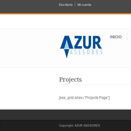
Escritorio
Mi cuenta
INICIO
Projects
[ess_grid alias=”Projects Page”]
Copyright: AZUR ASESORES