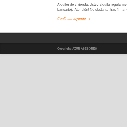
Alquiler de vivienda. Usted alquila regularm
bancario). ¡Atención! No obstante, tras firmar 
Continuar leyendo →
Copyright: AZUR ASESORES