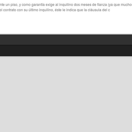
ente un piso, y como garantía exige al inquilino dos meses de fianza (ya que mucho
el contrato con su último inquilino, éste le indica que la cláusula del c