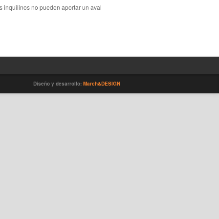
s inquilinos no pueden aportar un aval
Diseño y desarrollo:
March&DESIGN